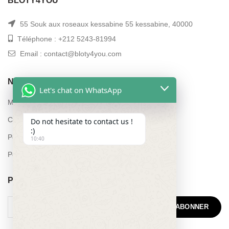
BLOTY4YOU
55 Souk aux roseaux kessabine 55 kessabine, 40000
Téléphone : +212 5243-81994
Email : contact@bloty4you.com
NAVIGATION
Let's chat on WhatsApp
Mon compte
Conditions générales de vente
Do not hesitate to contact us !
:)
Politique de remboursement et de retours
10:40
Politique de confidentialité
POUR PLUS D’INFORMATIONS