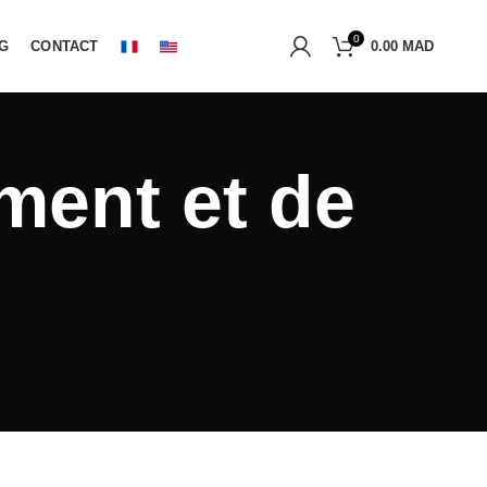
0
G
CONTACT
0.00
MAD
ment et de