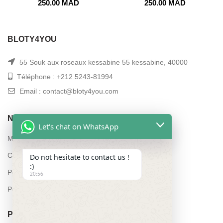
250.00
MAD
250.00
MAD
BLOTY4YOU
55 Souk aux roseaux kessabine 55 kessabine, 40000
Téléphone : +212 5243-81994
Email : contact@bloty4you.com
NAVIGATION
Let's chat on WhatsApp
Mon compte
Conditions générales de vente
Do not hesitate to contact us !
:)
Politique de remboursement et de retours
20:56
Politique de confidentialité
POUR PLUS D’INFORMATIONS