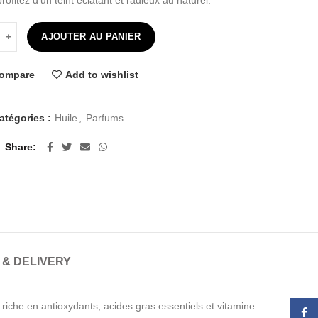
rofitez d’un teint éclatant et radieux au naturel.
 de Huile de Figue de Barbarie - 10 ml
AJOUTER AU PANIER
ompare
Add to wishlist
atégories :
Huile
,
Parfums
Share
 & DELIVERY
t riche en antioxydants, acides gras essentiels et vitamine
Face