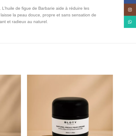
 L’huile de figue de Barbarie aide à réduire les
Insta
le laisse la peau douce, propre et sans sensation de
tant et radieux au naturel.
What