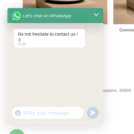
Let's chat on WhatsApp
Gommage Visage et Corps – 100 ml
Gommage
Do not hesitate to contact us !
200.00
MAD
:)
22:08
BLOTY4YOU
55 Souk aux roseaux kessabine 55 kessabine, 40000
Téléphone : +212 5243-81994
Email : contact@bloty4you.com
UNDEFINED
WhatsApp
"+CHATY_SETTINGS.LANG.EMOJI_PICKER+"
Message