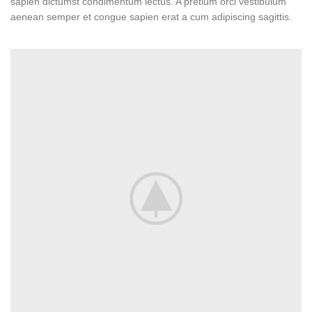
sapien dictumst condimentum lectus. A pretium orci vestibulum
aenean semper et congue sapien erat a cum adipiscing sagittis.