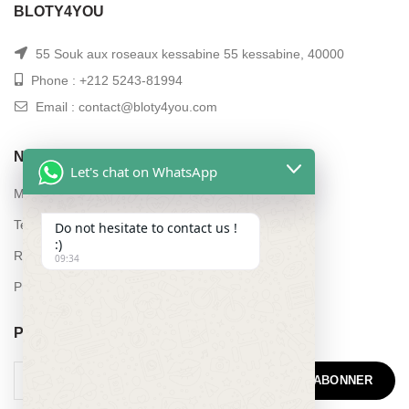
BLOTY4YOU
55 Souk aux roseaux kessabine 55 kessabine, 40000
Phone : +212 5243-81994
Email : contact@bloty4you.com
NAVIGATION
Let's chat on WhatsApp
My account
Terms and conditions of sale
Do not hesitate to contact us !
:)
Refund and returns policy
09:34
Privacy Policy
POUR PLUS D’INFORMATIONS