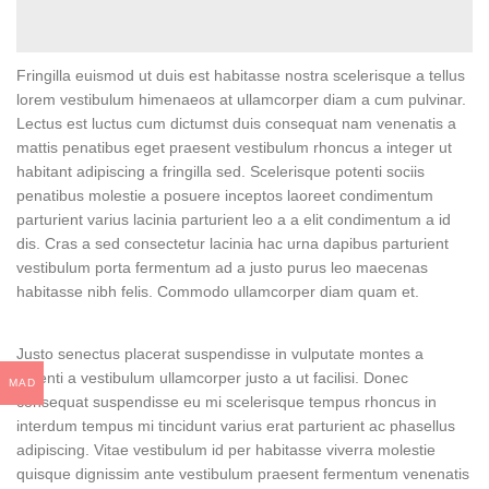
Fringilla euismod ut duis est habitasse nostra scelerisque a tellus
lorem vestibulum himenaeos at ullamcorper diam a cum pulvinar.
Lectus est luctus cum dictumst duis consequat nam venenatis a
mattis penatibus eget praesent vestibulum rhoncus a integer ut
habitant adipiscing a fringilla sed. Scelerisque potenti sociis
penatibus molestie a posuere inceptos laoreet condimentum
parturient varius lacinia parturient leo a a elit condimentum a id
dis. Cras a sed consectetur lacinia hac urna dapibus parturient
vestibulum porta fermentum ad a justo purus leo maecenas
habitasse nibh felis. Commodo ullamcorper diam quam et.
Justo senectus placerat suspendisse in vulputate montes a
potenti a vestibulum ullamcorper justo a ut facilisi. Donec
MAD
consequat suspendisse eu mi scelerisque tempus rhoncus in
interdum tempus mi tincidunt varius erat parturient ac phasellus
adipiscing. Vitae vestibulum id per habitasse viverra molestie
quisque dignissim ante vestibulum praesent fermentum venenatis