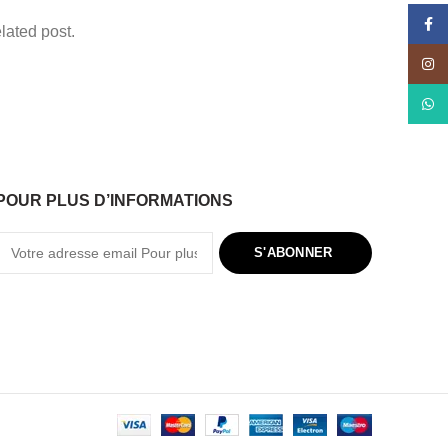
Face
lated post.
Insta
What
POUR PLUS D’INFORMATIONS