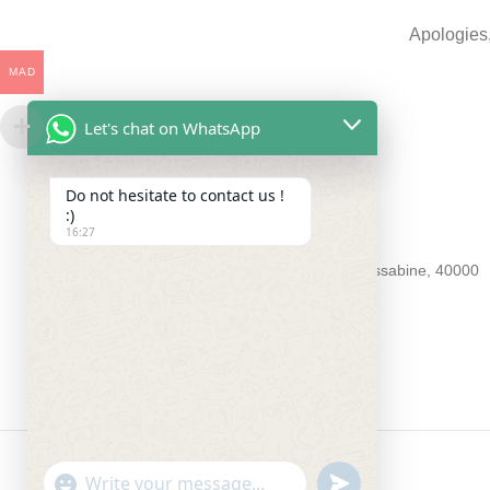
Apologies,
MAD
Let's chat on WhatsApp
Do not hesitate to contact us !
:)
BLOTY4YOU
16:27
55 Souk aux roseaux kessabine 55 kessabine, 40000
Téléphone : +212 5243-81994
Email : contact@bloty4you.com
BLOTY Marrakech
2023 CRÉE PAR
BLOTY4YOU